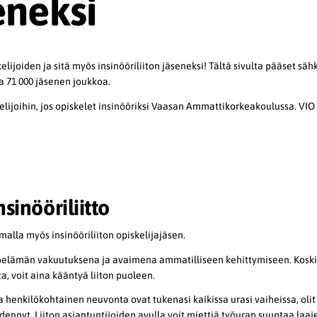
eneksi
lijoiden ja sitä myös insinööriliiton jäseneksi! Tältä sivulta pääset sä
a 71 000 jäsenen joukkoa.
kelijoihin, jos opiskelet insinööriksi Vaasan Ammattikorkeakoulussa. VIO
nsinööriliitto
amalla myös insinööriliiton opiskelijajäsen.
 työelämän vakuutuksena ja avaimena ammatilliseen kehittymiseen. Kosk
a, voit aina kääntyä liiton puoleen.
henkilökohtainen neuvonta ovat tukenasi kaikissa urasi vaiheissa, olit s
 edennyt. Liiton asiantuntijoiden avulla voit miettiä työuran suuntaa la