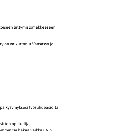
hköiseen liittymislomakkeeseen,
 ry on vaikuttanut Vaasassa jo
ipa kysymyksesi työsuhdeasioita,
itten opiskelija,
ajemmin tai hakea vaikka CV:n