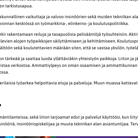
en tarkistusapua.
eiskunnallinen vaikuttaja ja valvoo insinöörien sekä muiden tekniikan al
onnan keskiössä on työmarkkina-, elinkeino- ja koulutuspolitiikka.
kii rakentamaan reiluja ja tasapuolisia pelisääntöjä työsuhteisiin. Akti
velevien alojen työpaikkojen säilyttämiseen ja kehittämiseen. Koulutusp
sältöön sekä koulutettavien määrään siten, että se vastaa yksilön, työe
tärkeää ja saattaa luoda yllättäviäkin yhteistyön paikkoja. Liiton ja jä
hvistaa verkostoa. Ammattiylpeys on oman osaamisen ja ammattikunnan 
ossa.
 erilaisia työarkea helpottavia etuja ja palveluja. Muun muassa kattava
?
äntilanteissa, sekä liiton tarjoamat edut ja palvelut käyttöösi, kun liityt
nsinööriä, insinööriopiskelijaa ja muuta tekniikan alan asiantuntijaa. Te