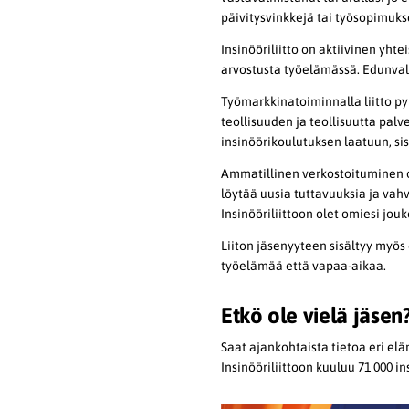
päivitysvinkkejä tai työsopimuks
Insinööriliitto on aktiivinen yht
arvostusta työelämässä. Edunvalv
Työmarkkinatoiminnalla liitto pyr
teollisuuden ja teollisuutta pal
insinöörikoulutuksen laatuun, si
Ammatillinen verkostoituminen on 
löytää uusia tuttavuuksia ja va
Insinööriliittoon olet omiesi jouk
Liiton jäsenyyteen sisältyy myös
työelämää että vapaa-aikaa.
Etkö ole vielä jäsen
Saat ajankohtaista tietoa eri eläm
Insinööriliittoon kuuluu 71 000 i