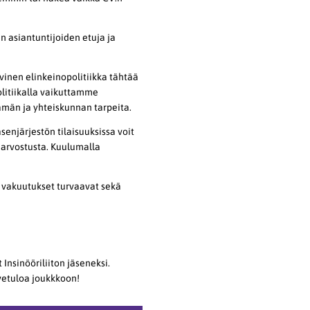
an asiantuntijoiden etuja ja
ivinen elinkeinopolitiikka tähtää
olitiikalla vaikuttamme
lämän ja yhteiskunnan tarpeita.
senjärjestön tilaisuuksissa voit
arvostusta. Kuulumalla
t vakuutukset turvaavat sekä
 Insinööriliiton jäseneksi.
rvetuloa joukkkoon!