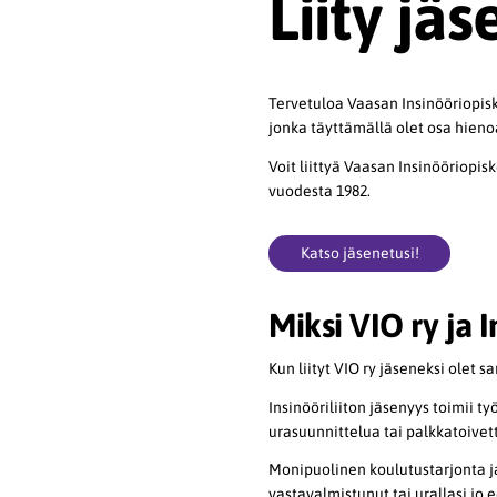
Liity jäs
Tervetuloa Vaasan Insinööriopiske
jonka täyttämällä olet osa hieno
Voit liittyä Vaasan Insinööriopis
vuodesta 1982.
Katso jäsenetusi!
Miksi VIO ry ja I
Kun liityt VIO ry jäseneksi olet s
Insinööriliiton jäsenyys toimii
urasuunnittelua tai palkkatoivett
Monipuolinen koulutustarjonta ja 
vastavalmistunut tai urallasi jo