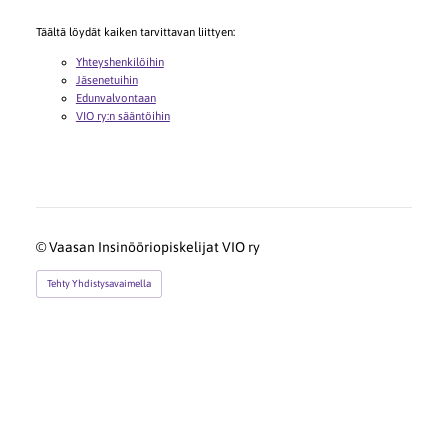
Täältä löydät kaiken tarvittavan liittyen:
Yhteyshenkilöihin
Jäsenetuihin
Edunvalvontaan
VIO ry:n sääntöihin
©
Vaasan Insinööriopiskelijat VIO ry
Tehty Yhdistysavaimella